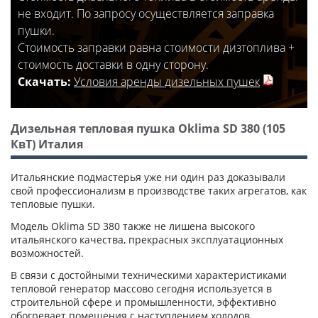
не входит. По запросу осуществляется заправка
пушки.
Стоимость заправки равна стоимости дизтоплива +
стоимость доставки в одну сторону.
Скачать:
Условия аренды дизельных пушек
Дизельная тепловая пушка Oklima SD 380 (105
КвТ) Италия
Итальянские подмастерья уже ни один раз доказывали
свой профессионализм в производстве таких агрегатов, как
тепловые пушки.
Модель Oklima SD 380 также не лишена высокого
итальянского качества, прекрасных эксплуатационных
возможностей.
В связи с достойными техническими характеристиками
тепловой генератор массово сегодня используется в
строительной сфере и промышленности, эффективно
обогревает помещения с наступлением холодов,