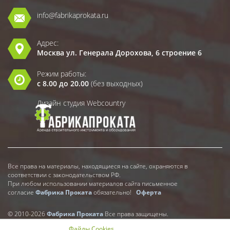
info@fabrikaprokata.ru
Адрес:
Москва ул. Генерала Дорохова, 6 строение 6
Режим работы:
с 8.00 до 20.00
(без выходных)
Дизайн студия Webcountry
Все права на материалы, находящиеся на сайте, охраняются в
соответствии с законодательством РФ.
При любом использовании материалов сайта письменное
согласие
Фабрика Проката
обязательно!
Оферта
© 2010-2026
Фабрика Проката
Все права защищены.
Файлы Cookies