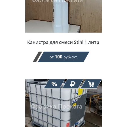
Канистра для смеси Stihl 1 литр
100
от
руб/сут.