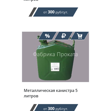
300
от
руб/сут.
Металлическая канистра 5
литров
300
от
руб/сут.