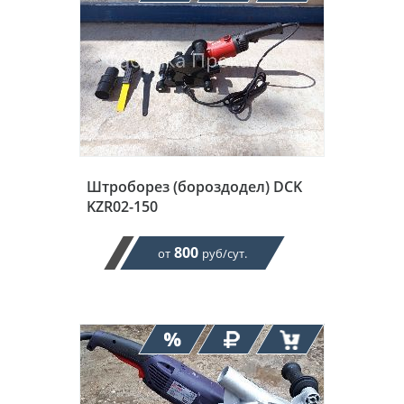
Штроборез (бороздодел) DCK
KZR02-150
800
от
руб/сут.