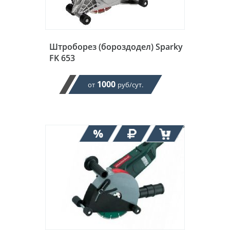
Штроборез (бороздодел) Sparky
FK 653
1000
от
руб/сут.