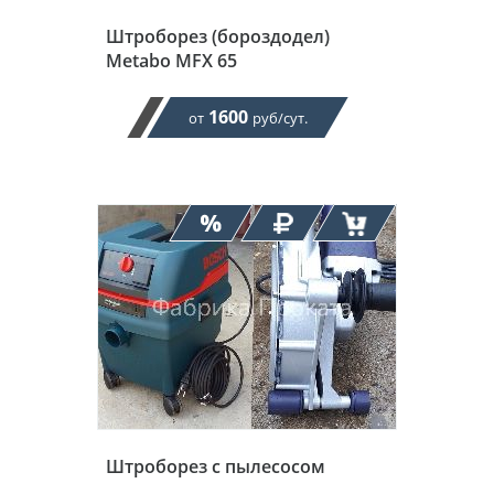
Штроборез (бороздодел)
Metabo MFX 65
1600
от
руб/сут.
Штроборез с пылесосом