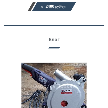
2400
от
руб/сут.
Блог