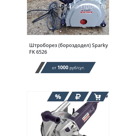
Штроборез (бороздодел) Sparky
FK 6526
1000
от
руб/сут.