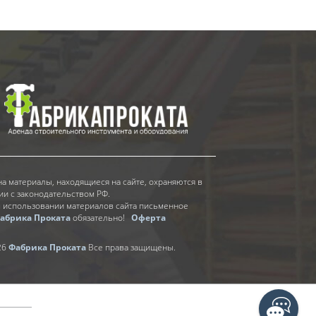
на материалы, находящиеся на сайте, охраняются в
ии с законодательством РФ.
 использовании материалов сайта письменное
абрика Проката
обязательно!
Оферта
26
Фабрика Проката
Все права защищены.