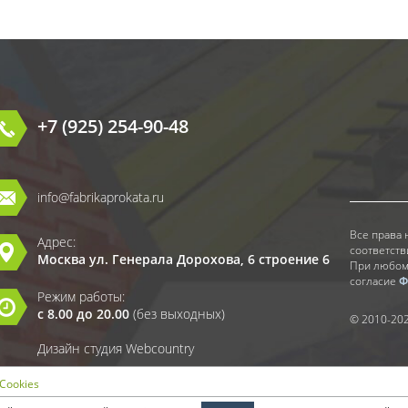
+7 (925) 254-90-48
info@fabrikaprokata.ru
Все права 
Адрес:
соответств
Москва ул. Генерала Дорохова, 6 строение 6
При любом
согласие
Ф
Режим работы:
с 8.00 до 20.00
(без выходных)
© 2010-20
Дизайн студия Webcountry
Cookies