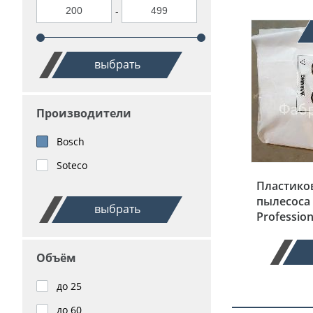
-
выбрать
Производители
Bosch
Soteco
Пластико
пылесоса 
выбрать
Profession
Объём
до 25
до 60