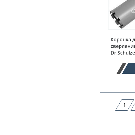
Коронка 
сверления
Dr.Schulz
1