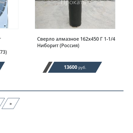
г
Сверло алмазное 162х450 Г 1-1/4
Ниборит (Россия)
73)
13600
руб.
»