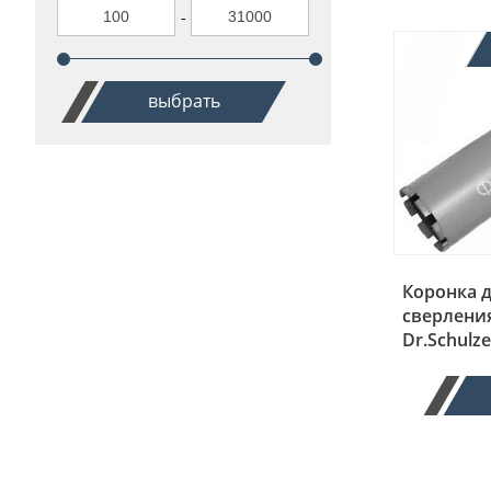
-
выбрать
Коронка 
сверления
Dr.Schulz