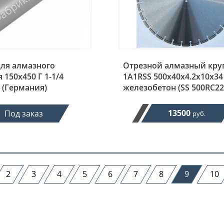
для алмазного
Отрезной алмазный кру
 150х450 Г 1-1/4
1A1RSS 500x40x4.2x10x34
e (Германия)
железобетон (SS 500RC22
13500
Под заказ
руб.
2
3
4
5
6
7
8
9
10