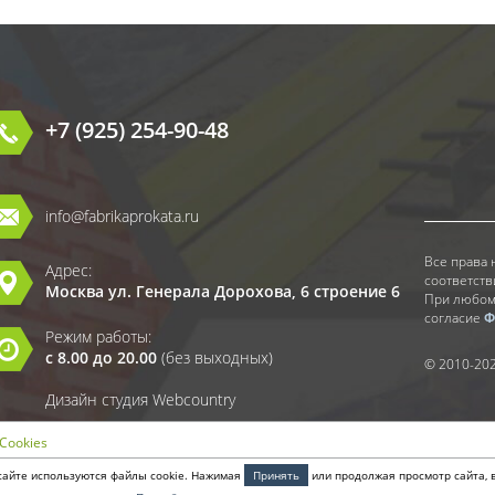
+7 (925) 254-90-48
info@fabrikaprokata.ru
Все права 
Адрес:
соответств
Москва ул. Генерала Дорохова, 6 строение 6
При любом
согласие
Ф
Режим работы:
с 8.00 до 20.00
(без выходных)
© 2010-20
Дизайн студия Webcountry
Cookies
сайте используются файлы cookie. Нажимая
Принять
или продолжая просмотр сайта, 