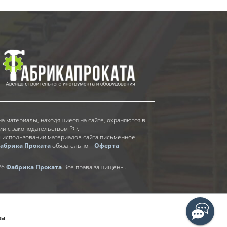
на материалы, находящиеся на сайте, охраняются в
ии с законодательством РФ.
 использовании материалов сайта письменное
абрика Проката
обязательно!
Оферта
26
Фабрика Проката
Все права защищены.
вы