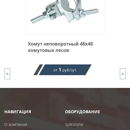
Хомут неповоротный 48х48
хомутовых лесов
1
от
руб/сут.
«
»
НАВИГАЦИЯ
ОБОРУДОВАНИЕ
О компании
Splitstone