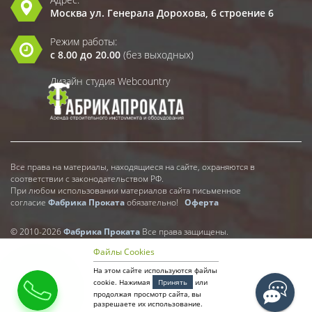
Москва ул. Генерала Дорохова, 6 строение 6
Режим работы:
с 8.00 до 20.00
(без выходных)
Дизайн студия Webcountry
Все права на материалы, находящиеся на сайте, охраняются в
соответствии с законодательством РФ.
При любом использовании материалов сайта письменное
согласие
Фабрика Проката
обязательно!
Оферта
© 2010-2026
Фабрика Проката
Все права защищены.
Файлы Cookies
На этом сайте используются файлы
cookie. Нажимая
Принять
или
продолжая просмотр сайта, вы
разрешаете их использование.