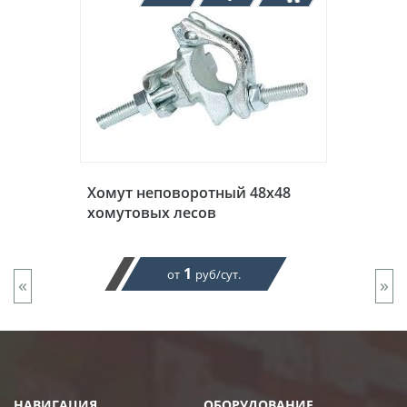
Хомут неповоротный 48х48
хомутовых лесов
1
от
руб/сут.
«
»
НАВИГАЦИЯ
ОБОРУДОВАНИЕ