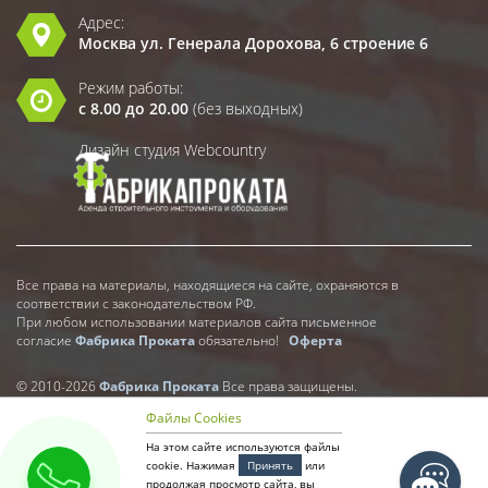
Адрес:
Москва ул. Генерала Дорохова, 6 строение 6
Режим работы:
с 8.00 до 20.00
(без выходных)
Дизайн студия Webcountry
Все права на материалы, находящиеся на сайте, охраняются в
соответствии с законодательством РФ.
При любом использовании материалов сайта письменное
согласие
Фабрика Проката
обязательно!
Оферта
© 2010-2026
Фабрика Проката
Все права защищены.
Файлы Cookies
На этом сайте используются файлы
cookie. Нажимая
Принять
или
продолжая просмотр сайта, вы