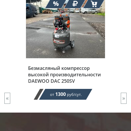
Безмасляный компрессор
высокой производительности
DAEWOO DAC 250SV
1300
от
руб/сут.
«
»