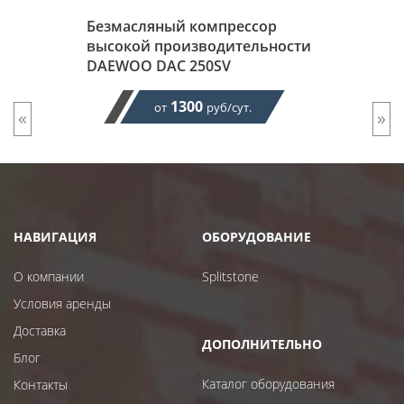
Безмасляный компрессор
высокой производительности
DAEWOO DAC 250SV
1300
от
руб/сут.
«
»
НАВИГАЦИЯ
ОБОРУДОВАНИЕ
О компании
Splitstone
Условия аренды
Доставка
ДОПОЛНИТЕЛЬНО
Блог
Каталог оборудования
Контакты