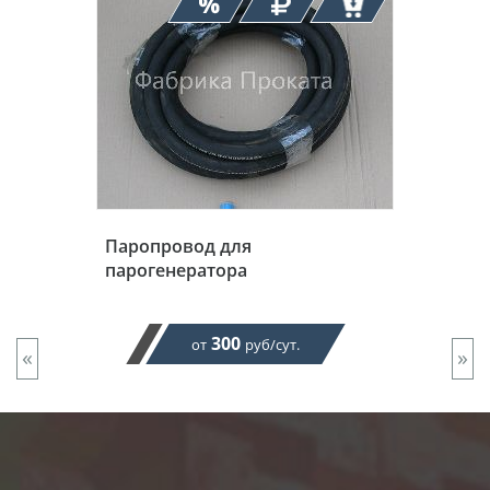
Паропровод для
парогенератора
300
от
руб/сут.
«
»