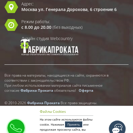
Адрес:
Москва ул. Генерала Дорохова, 6 строение 6
Режим работы:
с 8.00 до 20.00
(без выходных)
Дизайн студия Webcountry
Все права на материалы, находящиеся на сайте, охраняются в
соответствии с законодательством РФ.
При любом использовании материалов сайта письменное
согласие
Фабрика Проката
обязательно!
Оферта
© 2010-2026
Фабрика Проката
Все права защищены.
Файлы Cookies
На этом сайте используются файлы
cookie. Нажимая
Принять
или
продолжая просмотр сайта, вы