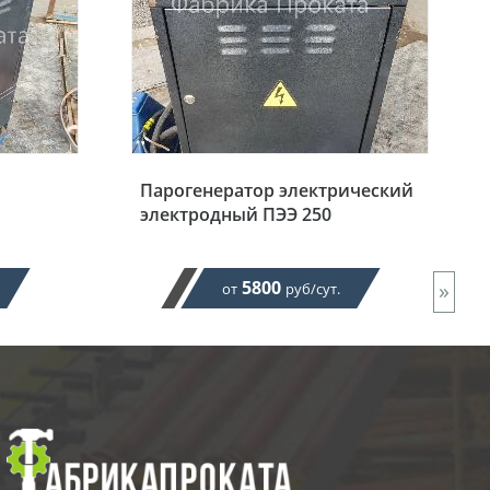
Парогенератор электрический
электродный ПЭЭ 250
5800
»
от
руб/сут.