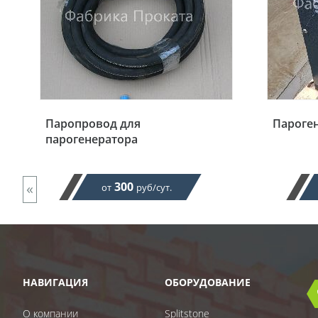
Паропровод для
Пароген
парогенератора
«
300
от
руб/сут.
НАВИГАЦИЯ
ОБОРУДОВАНИЕ
О компании
Splitstone