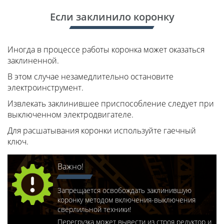
Если заклинило коронку
Иногда в процессе работы коронка может оказаться
заклиненной.
В этом случае незамедлительно остановите
электроинструмент.
Извлекать заклинившее приспособление следует при
выключенном электродвигателе.
Для расшатывания коронки используйте гаечный
ключ.
Важно!
Запрещается освобождать заклинившую
коронку методом включения-выключения
сверлильной техники!
Перегрузка может вывести из строя редуктор и