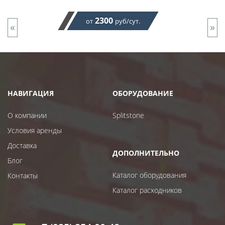
2300
от
руб/сут.
«
»
НАВИГАЦИЯ
ОБОРУДОВАНИЕ
О компании
Splitstone
Условия аренды
Доставка
ДОПОЛНИТЕЛЬНО
Блог
Каталог оборудования
Контакты
Каталог расходников