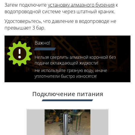
Затем подключите
установку алмазного бурения
к
водопроводной системе через штатный краник.
Удостоверьтесь, что давление в водопроводе не
превышает 3 бар.
Важно!
Нельзя сверлить алмазной коронкой без
подачи охлаждающей жидкости!
Не используйте грязную воду, иначе
уплотнители быстро износятся!
Подключение питания