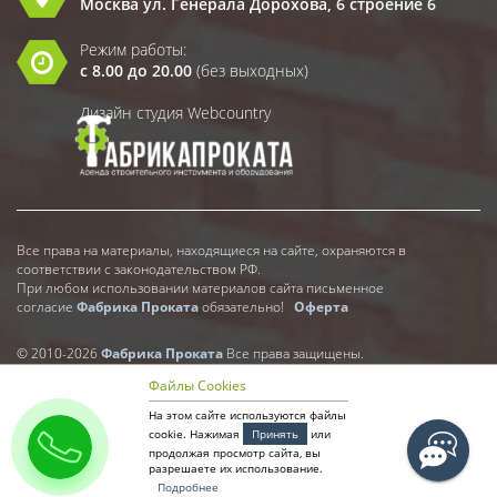
Москва ул. Генерала Дорохова, 6 строение 6
Режим работы:
с 8.00 до 20.00
(без выходных)
Дизайн студия Webcountry
Все права на материалы, находящиеся на сайте, охраняются в
соответствии с законодательством РФ.
При любом использовании материалов сайта письменное
согласие
Фабрика Проката
обязательно!
Оферта
© 2010-2026
Фабрика Проката
Все права защищены.
Файлы Cookies
На этом сайте используются файлы
cookie. Нажимая
Принять
или
продолжая просмотр сайта, вы
разрешаете их использование.
Подробнее