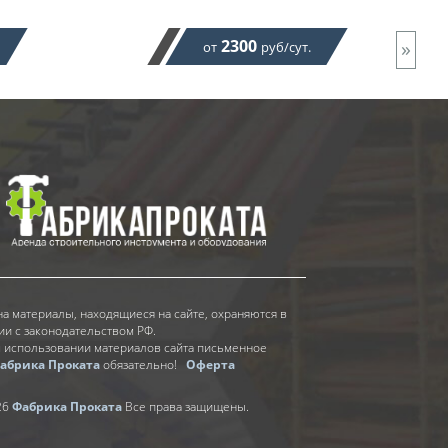
2300
»
от
руб/сут.
на материалы, находящиеся на сайте, охраняются в
ии с законодательством РФ.
 использовании материалов сайта письменное
абрика Проката
обязательно!
Оферта
26
Фабрика Проката
Все права защищены.