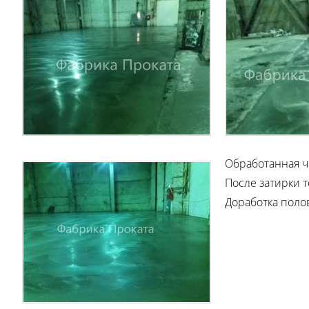
Обработанная ч
После затирки т
Доработка поло