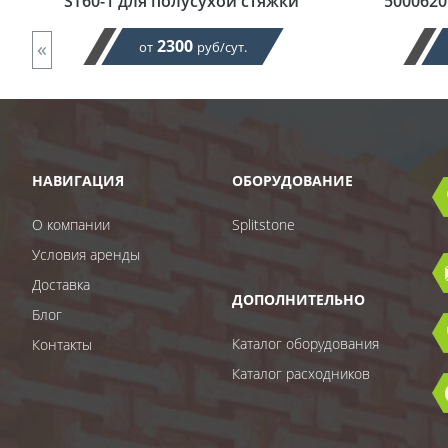
ST60-1 для полусухой стяжки
5000620
«
2300
от
руб/сут.
НАВИГАЦИЯ
ОБОРУДОВАНИЕ
О компании
Splitstone
Условия аренды
Доставка
ДОПОЛНИТЕЛЬНО
Блог
Каталог оборудования
Контакты
Каталог расходников