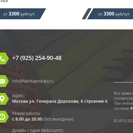
105
3300
3300
от
руб/сут.
от
руб/сут.
+7 (925) 254-90-48
info@fabrikaprokata.ru
Все права 
Адрес:
соответств
Москва ул. Генерала Дорохова, 6 строение 6
При любом
согласие
Ф
Режим работы:
с 8.00 до 20.00
(без выходных)
© 2010-20
Дизайн студия Webcountry