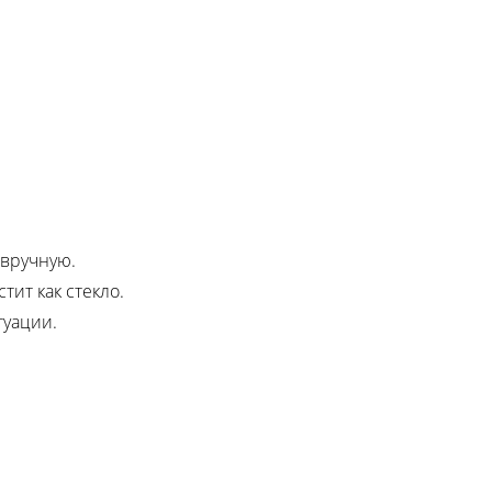
 вручную.
ит как стекло.
туации.