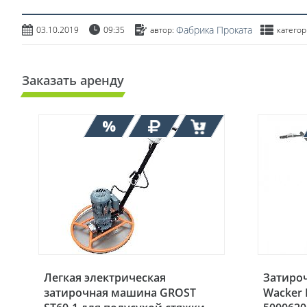
Фабрика Проката
03.10.2019
09:35
автор:
категор
Заказать аренду
Легкая электрическая
Затиро
затирочная машина GROST
Wacker 