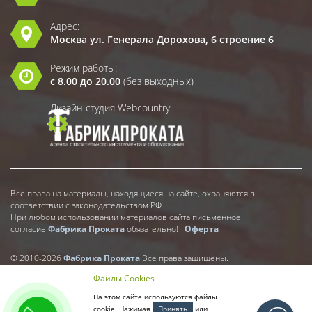
Адрес:
Москва ул. Генерала Дорохова, 6 строение 6
Режим работы:
с 8.00 до 20.00
(без выходных)
Дизайн студия Webcountry
Все права на материалы, находящиеся на сайте, охраняются в
соответствии с законодательством РФ.
При любом использовании материалов сайта письменное
согласие
Фабрика Проката
обязательно!
Оферта
© 2010-2026
Фабрика Проката
Все права защищены.
Файлы Cookies
На этом сайте используются файлы
cookie. Нажимая
Принять
или