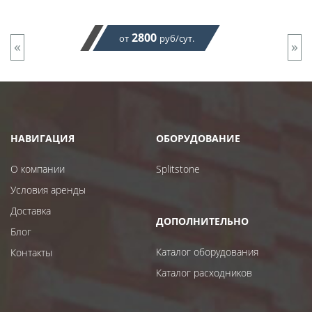
2800
от
руб/сут.
«
»
НАВИГАЦИЯ
ОБОРУДОВАНИЕ
О компании
Splitstone
Условия аренды
Доставка
ДОПОЛНИТЕЛЬНО
Блог
Каталог оборудования
Контакты
Каталог расходников