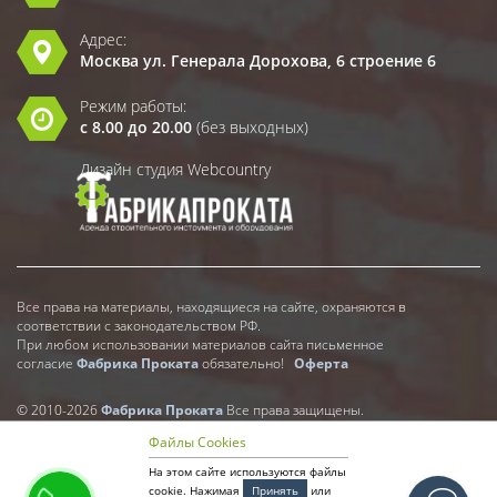
Адрес:
Москва ул. Генерала Дорохова, 6 строение 6
Режим работы:
с 8.00 до 20.00
(без выходных)
Дизайн студия Webcountry
Все права на материалы, находящиеся на сайте, охраняются в
соответствии с законодательством РФ.
При любом использовании материалов сайта письменное
согласие
Фабрика Проката
обязательно!
Оферта
© 2010-2026
Фабрика Проката
Все права защищены.
Файлы Cookies
На этом сайте используются файлы
cookie. Нажимая
Принять
или