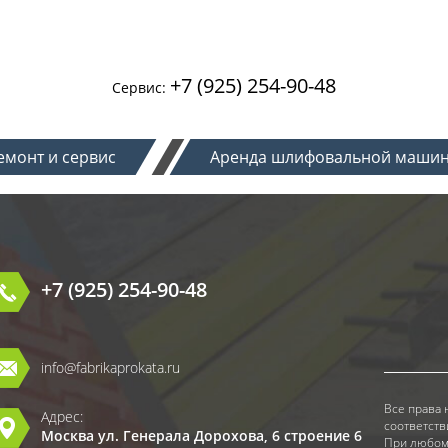
+7 (925) 254-90-48
Сервис:
емонт и сервис
Аренда шлифовальной маши
+7 (925) 254-90-48
info@fabrikaprokata.ru
Все права 
Адрес:
соответств
Москва ул. Генерала Дорохова, 6 строение 6
При любом