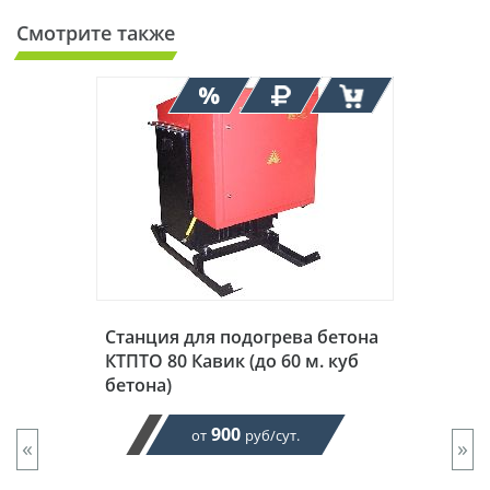
Смотрите также
Станция для подогрева бетона
КТПТО 80 Кавик (до 60 м. куб
бетона)
900
от
руб/сут.
«
»