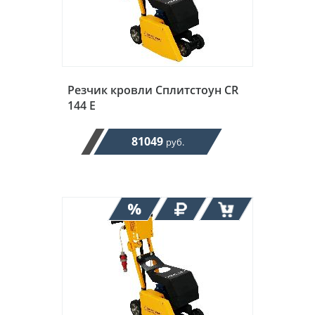
Резчик кровли Сплитстоун CR
144 E
81049
руб.