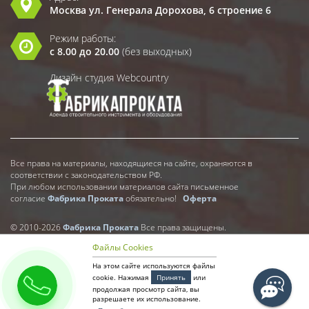
Москва ул. Генерала Дорохова, 6 строение 6
Режим работы:
с 8.00 до 20.00
(без выходных)
Дизайн студия Webcountry
Все права на материалы, находящиеся на сайте, охраняются в
соответствии с законодательством РФ.
При любом использовании материалов сайта письменное
согласие
Фабрика Проката
обязательно!
Оферта
© 2010-2026
Фабрика Проката
Все права защищены.
Файлы Cookies
На этом сайте используются файлы
cookie. Нажимая
Принять
или
продолжая просмотр сайта, вы
разрешаете их использование.