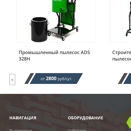
Промышленный пылесос ADS
Строит
328H
пылесос 
«
2800
от
руб/сут.
НАВИГАЦИЯ
ОБОРУДОВАНИЕ
О компании
Splitstone