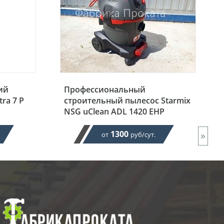
ий
Профессиональный
ra 7 P
строительный пылесос Starmix
NSG uClean ADL 1420 EHP
1300
»
от
руб/сут.