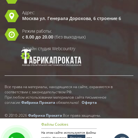
Адрес:
Москва ул. Генерала Дорохова, 6 строение 6
Режим работы:
с 8.00 до 20.00
(без выходных)
Дизайн студия Webcountry
Все права на материалы, находящиеся на сайте, охраняются в
соответствии с законодательством РФ.
При любом использовании материалов сайта письменное
согласие
Фабрика Проката
обязательно!
Оферта
© 2010-2026
Фабрика Проката
Все права защищены.
Файлы Cookies
На этом сайте используются файлы
cookie. Нажимая
Принять
или