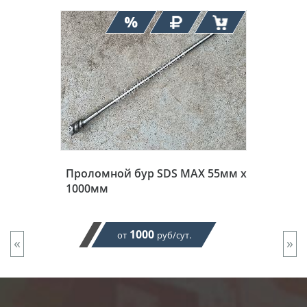
Проломной бур SDS MAX 55мм х
1000мм
1000
от
руб/сут.
«
»