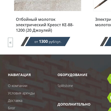
Отбойный молоток
Электр
электрический Креост KE-88-
молоток
1200 (20 Джоулей)
«
1300
от
руб/сут.
НАВИГАЦИЯ
ОБОРУДОВАНИЕ
О компании
Splitstone
Условия аренды
Доставка
ДОПОЛНИТЕЛЬНО
Блог