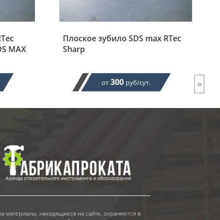
RTec
Плоское зубило SDS max RTec
DS MAX
Sharp
300
»
от
руб/сут.
на материалы, находящиеся на сайте, охраняются в