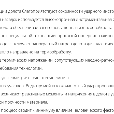
ции долота благоприятствуют сохранности ударного инстр
я насадок используется высокопрочная инструментальная с
долота обеспечивается его повышенная износостойкость.
 по специальной технологии, прокаткой поперечно-клино
цесс включает однократный нагрев долота для пластиче
тепло направлено на термообработку.
 термических напряжений, сопутствующих неоднократному
ребования технологии.
ьную геометрическую осевую линию.
ных участков. Ведь прямой высокочастотный удар провоц
возникают реактивные моменты и напряжения в долоте у
ой прочности материала.
роцесс сводит к минимуму влияние человеческого фактора