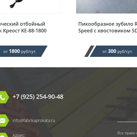
ический отбойный
Пикообразное зубило 
 Креост KE-88-1800
Speed с хвостовиком S
1800
300
от
руб/сут.
от
руб/сут.
+7 (925) 254-90-48
info@fabrikaprokata.ru
Все права 
Адрес: