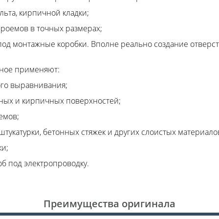
льта, кирпичной кладки;
проемов в точных размерах;
 под монтажные коробки. Вполне реально создание отвер
ное применяют:
ого выравнивания;
нных и кирпичных поверхностей;
емов;
 штукатурки, бетонных стяжек и других слоистых материало
ки;
об под электропроводку.
Преимущества оригинала