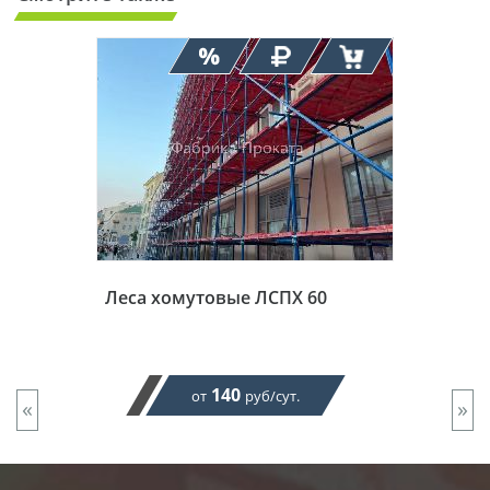
Леса хомутовые ЛСПХ 60
140
от
руб/сут.
«
»