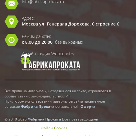
info@fabrikaprokata.ru
Адрес:
Москва ул. Генерала Дорохова, 6 строение 6
Режим работы:
с 8.00 до 20.00
(без выходных)
Дизайн студия Webcountry
Все права на материалы, находящиеся на сайте, охраняются в
соответствии с законодательством РФ.
При любом использовании материалов сайта письменное
согласие
Фабрика Проката
обязательно!
Оферта
© 2010-2026
Фабрика Проката
Все права защищены.
Файлы Cookies