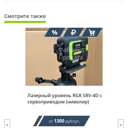
Смотрите также
Лазерный уровень RGK SRV-4D с
сервоприводом (нивелир)
1300
от
руб/сут.
«
»