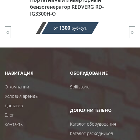
Портативный инверторный
бензогенератор REDVERG RD-
IG3300H-O
1300
от
руб/сут.
«
»
НАВИГАЦИЯ
ОБОРУДОВАНИЕ
О компании
Splitstone
Условия аренды
Доставка
ДОПОЛНИТЕЛЬНО
Блог
Каталог оборудования
Контакты
Каталог расходников