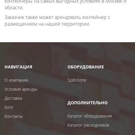
контейнеры на самых выгодных условиях в Москве и
области.
Заказчик также может арендовать контейнер с
размещением на нашей территории.
НАВИГАЦИЯ
ОБОРУДОВАНИЕ
О компании
Splitstone
Условия аренды
Доставка
ДОПОЛНИТЕЛЬНО
Блог
Каталог оборудования
Контакты
Каталог расходников