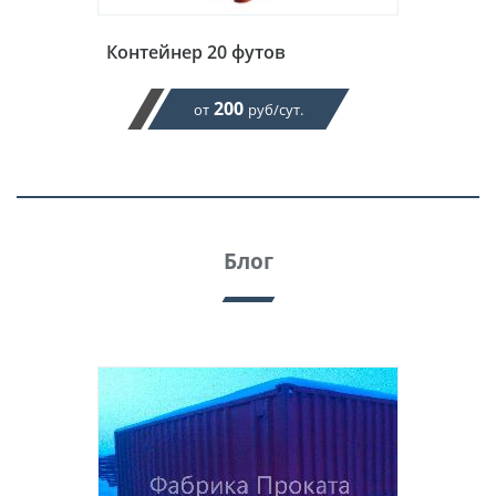
Контейнер 20 футов
200
от
руб/сут.
Блог